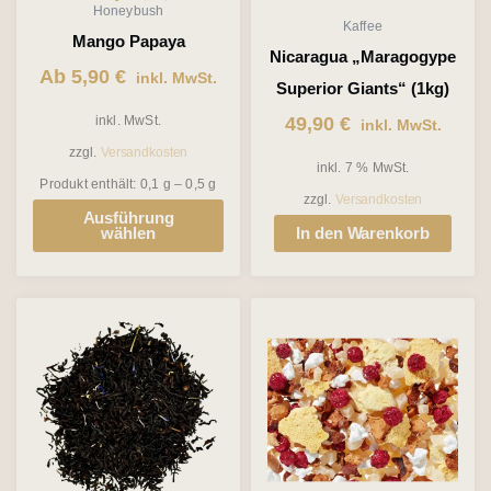
Honeybush
Kaffee
Optionen
Mango Papaya
Nicaragua „Maragogype
können
Ab
5,90
€
inkl. MwSt.
Superior Giants“ (1kg)
auf
inkl. MwSt.
49,90
€
inkl. MwSt.
der
zzgl.
Versandkosten
Produktseite
inkl. 7 % MwSt.
Produkt enthält: 0,1
g
– 0,5
g
gewählt
zzgl.
Versandkosten
Ausführung
werden
wählen
In den Warenkorb
Dieses
Dieses
Produkt
Produkt
weist
weist
mehrere
mehrere
Varianten
Varianten
auf.
auf.