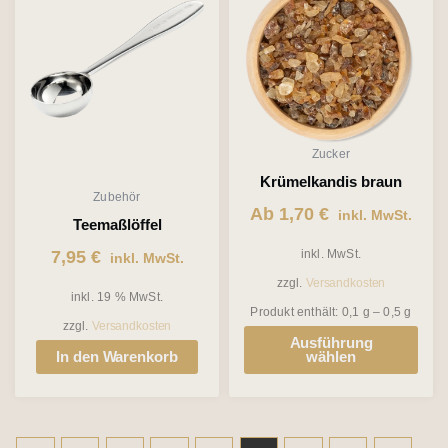
weist
mehrere
Varianten
auf.
Die
Zucker
Optionen
Krümelkandis braun
Zubehör
können
Ab
1,70
€
inkl. MwSt.
Teemaßlöffel
auf
7,95
€
inkl. MwSt.
inkl. MwSt.
der
zzgl.
Versandkosten
Produktseite
inkl. 19 % MwSt.
Produkt enthält: 0,1
g
– 0,5
g
gewählt
zzgl.
Versandkosten
Ausführung
werden
In den Warenkorb
wählen