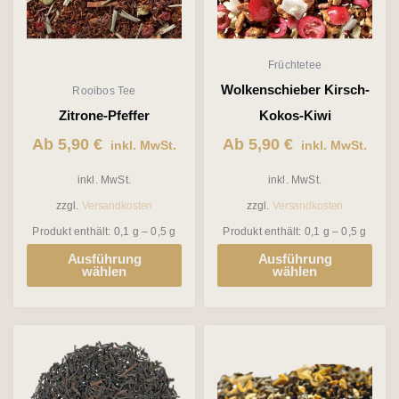
Varianten
Varianten
auf.
auf.
Die
Die
Früchtetee
Optionen
Optionen
Wolkenschieber Kirsch-
Rooibos Tee
können
können
Zitrone-Pfeffer
Kokos-Kiwi
auf
auf
Ab
5,90
€
Ab
5,90
€
inkl. MwSt.
inkl. MwSt.
der
der
inkl. MwSt.
inkl. MwSt.
Produktseite
Produktseite
zzgl.
Versandkosten
zzgl.
Versandkosten
gewählt
gewählt
Produkt enthält: 0,1
g
– 0,5
g
Produkt enthält: 0,1
g
– 0,5
g
werden
werden
Ausführung
Ausführung
wählen
wählen
Dieses
Dieses
Produkt
Produkt
weist
weist