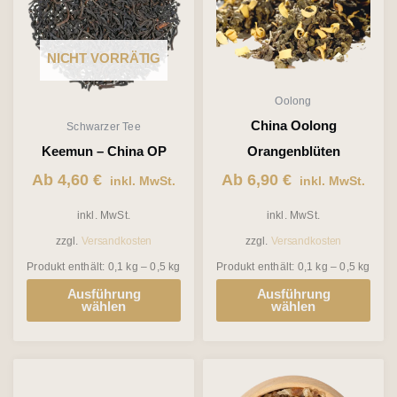
mehrere
mehrere
Varianten
Varianten
NICHT VORRÄTIG
auf.
auf.
Die
Die
Oolong
Optionen
Optionen
China Oolong
Schwarzer Tee
können
können
Keemun – China OP
Orangenblüten
auf
auf
Ab
4,60
€
Ab
6,90
€
inkl. MwSt.
inkl. MwSt.
der
der
inkl. MwSt.
inkl. MwSt.
Produktseite
Produktseite
zzgl.
Versandkosten
zzgl.
Versandkosten
gewählt
gewählt
Produkt enthält: 0,1
kg
– 0,5
kg
Produkt enthält: 0,1
kg
– 0,5
kg
werden
werden
Ausführung
Ausführung
wählen
wählen
Dieses
Produkt