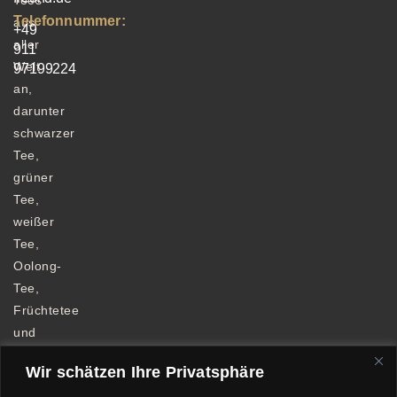
Tees
Telefonnummer:
aus
+49
aller
911
Welt
97199224
an,
darunter
schwarzer
Tee,
grüner
Tee,
weißer
Tee,
Oolong-
Tee,
Früchtetee
und
Kräutertee.
Wir schätzen Ihre Privatsphäre