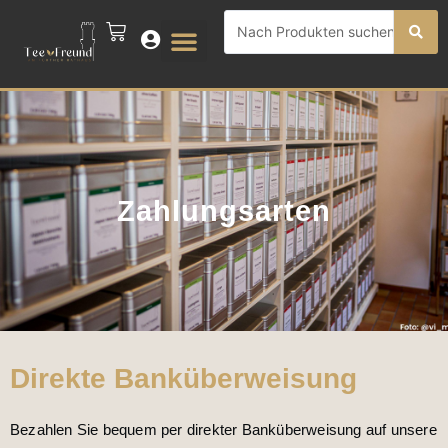
Zum
Search
CART
Inhalt
...
springen
Zahlungsarten
Direkte Banküberweisung
Bezahlen Sie bequem per direkter Banküberweisung auf unsere