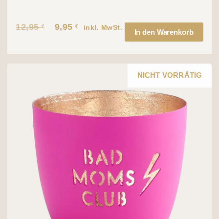
12,95
9,95
€
€
Ursprünglicher
Aktueller
inkl. MwSt.
In den Warenkorb
Preis
Preis
war:
ist:
12,95 €
9,95 €.
NICHT VORRÄTIG