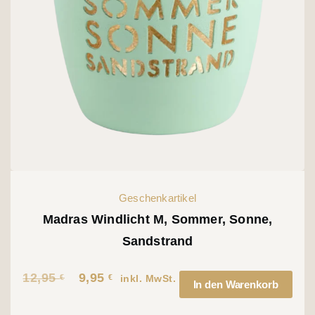
Geschenkartikel
Madras Windlicht M, Sommer, Sonne,
Sandstrand
12,95
9,95
€
€
Ursprünglicher
Aktueller
inkl. MwSt.
In den Warenkorb
Preis
Preis