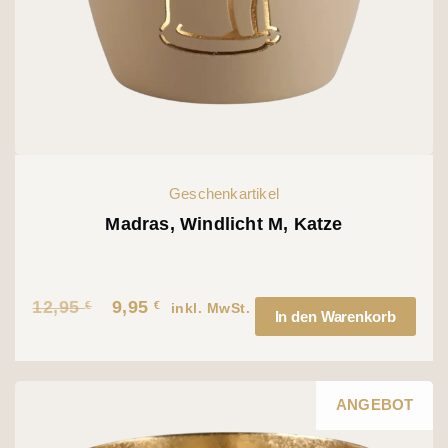
Geschenkartikel
Madras, Windlicht M, Katze
12,95
9,95
€
€
Ursprünglicher
Aktueller
inkl. MwSt.
In den Warenkorb
Preis
Preis
war:
ist:
12,95 €
9,95 €.
ANGEBOT