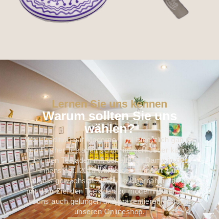
Lernen Sie uns kennen
Warum sollten Sie uns
wählen?
Weil Tradition auf Moderne trifft! Eigentlich gab es
den Fürther Teeladen schon immer! Jeder kannte
ihn, den Teeladen mit der älteren Dame in der
Innenstadt. 2018 wurde der Standort zum
Rathaus gewechselt. 2023 die Übernahme an uns
mit dem Ziel den Teeladen zu modernisieren. Die
ist uns auch gelungen und präsentieren erstmals
unseren Onlineshop.