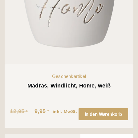
Geschenkartikel
Madras, Windlicht, Home, weiß
12,95
9,95
€
€
Ursprünglicher
Aktueller
inkl. MwSt.
In den Warenkorb
Preis
Preis
war:
ist: