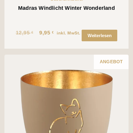
Madras Windlicht Winter Wonderland
12,95
9,95
€
€
Ursprünglicher
Aktueller
inkl. MwSt.
Weiterlesen
Preis
Preis
war:
ist:
12,95 €
9,95 €.
ANGEBOT