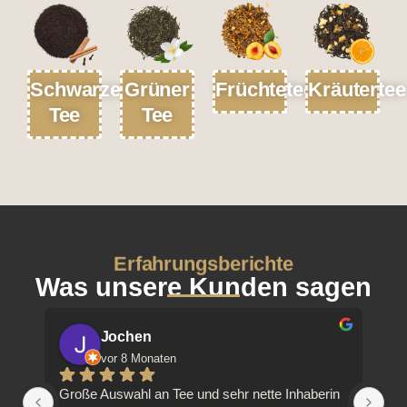
Schwarzer
Grüner
Früchtetee
Kräutertee
Tee
Tee
Erfahrungsberichte
Was unsere Kunden sagen
T M
vor 11 Monaten
in
Sehr schöner Teeladen, freundliche und 
Su