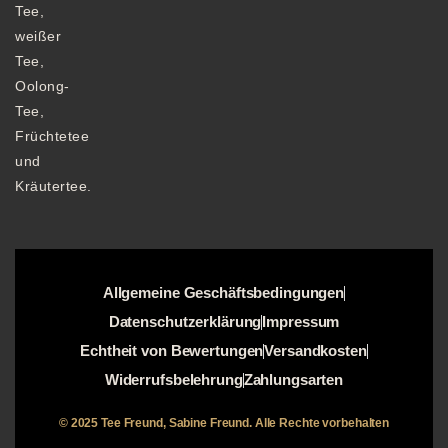
Tee,
weißer
Tee,
Oolong-
Tee,
Früchtetee
und
Kräutertee.
Allgemeine Geschäftsbedingungen
Datenschutzerklärung
Impressum
Echtheit von Bewertungen
Versandkosten
Widerrufsbelehrung
Zahlungsarten
© 2025 Tee Freund, Sabine Freund. Alle Rechte vorbehalten