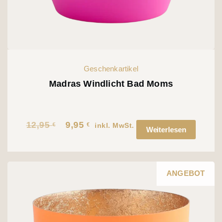
Geschenkartikel
Madras Windlicht Bad Moms
12,95
9,95
€
€
Ursprünglicher
Aktueller
inkl. MwSt.
Weiterlesen
Preis
Preis
war:
ist:
12,95 €
9,95 €.
ANGEBOT