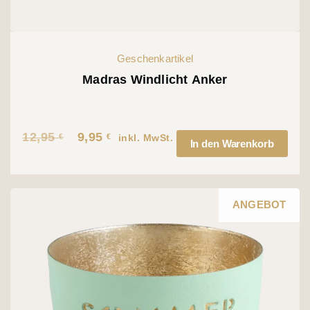
Geschenkartikel
Madras Windlicht Anker
12,95
9,95
€
€
Ursprünglicher
Aktueller
inkl. MwSt.
In den Warenkorb
Preis
Preis
war:
ist:
12,95 €
9,95 €.
ANGEBOT