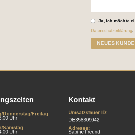
Ja, ich möchte e
Datenschutzerklärung
.
NEUES KUNDE
ngszeiten
Kontakt
Umsatzsteuer-ID:
g/Donnerstag/Freitag
8:00 Uhr
DE358309042
h/Samstag
Adresse:
4:00 Uhr
Sabine Freund