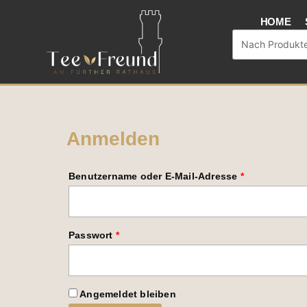
Zum
HOME
Inhalt
Search
springen
...
Anmelden
Erforderlich
Erforderlich
Benutzername oder E-Mail-Adresse
*
Passwort
*
Angemeldet bleiben