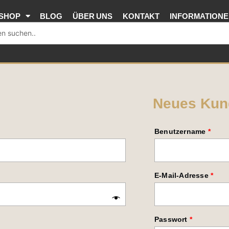
SHOP
BLOG
ÜBER UNS
KONTAKT
INFORMATION
Neues Kun
Erforderli
Erfor
Erfo
Benutzername
*
E-Mail-Adresse
*
Passwort
*