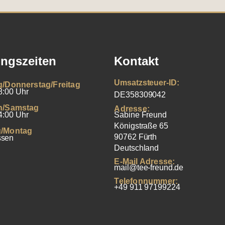
ngszeiten
Kontakt
Umsatzsteuer-ID:
g/Donnerstag/Freitag
8:00 Uhr
DE358309042
h/Samstag
Adresse:
4:00 Uhr
Sabine Freund
Königstraße 65
/Montag
90762 Fürth
ssen
Deutschland
E-Mail Adresse:
mail@tee-freund.de
Telefonnummer:
+49 911 97199224