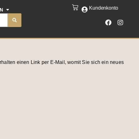
Kundenkonto
CART
EN
F
I
a
n
c
s
e
t
b
a
o
g
o
r
k
a
halten einen Link per E-Mail, womit Sie sich ein neues
m