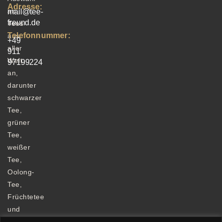
Adresse:
an
mail@tee-
freund.de
Tees
Telefonnummer:
aus
+49
aller
911
Welt
97199224
an,
darunter
schwarzer
Tee,
grüner
Tee,
weißer
Tee,
Oolong-
Tee,
Früchtetee
und
Kräutertee.