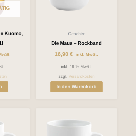
ÄTIG
ne Kuomo,
Geschirr
1l
Die Maus – Rockband
16,90
€
MwSt.
inkl. MwSt.
St.
inkl. 19 % MwSt.
sten
zzgl.
Versandkosten
n
In den Warenkorb