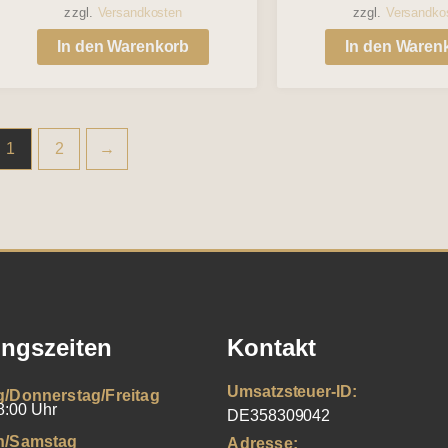
zzgl.
Versandkosten
zzgl.
Versandko
In den Warenkorb
In den Waren
1
2
→
ngszeiten
Kontakt
Umsatzsteuer-ID:
g/Donnerstag/Freitag
8:00 Uhr
DE358309042
h/Samstag
Adresse: