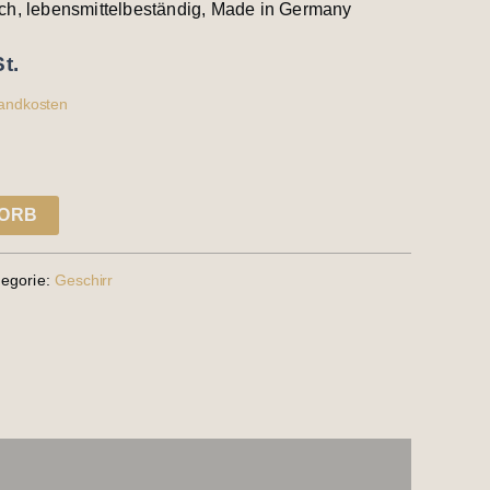
ch, lebensmittelbeständig, Made in Germany
t.
andkosten
KORB
tegorie:
Geschirr