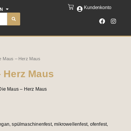
-
Kundenkonto
CART
EN
Herz
F
I
Maus
a
n
c
s
Menge
e
t
b
a
o
g
o
r
k
a
e Maus – Herz Maus
m
– Herz Maus
 Die Maus – Herz Maus
gan, spülmaschinenfest, mikrowellenfest, ofenfest,