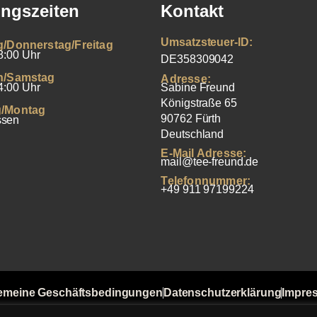
ngszeiten
Kontakt
Umsatzsteuer-ID:
g/Donnerstag/Freitag
8:00 Uhr
DE358309042
h/Samstag
Adresse:
4:00 Uhr
Sabine Freund
Königstraße 65
/Montag
90762 Fürth
ssen
Deutschland
E-Mail Adresse:
mail@tee-freund.de
Telefonnummer:
+49 911 97199224
emeine Geschäftsbedingungen
Datenschutzerklärung
Impre
t von Bewertungen
Versandkosten
Widerrufsbelehrung
Zahlu