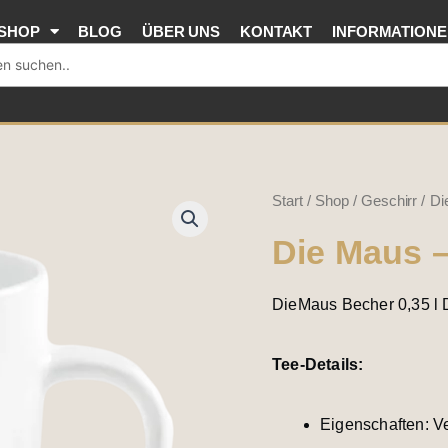
SHOP
BLOG
ÜBER UNS
KONTAKT
INFORMATION
Die
Start
/
Shop
/
Geschirr
/ Di
Maus
Die Maus 
-
Herz
DieMaus Becher 0,35 l
Maus
Menge
Tee-Details:
Eigenschaften: Ve