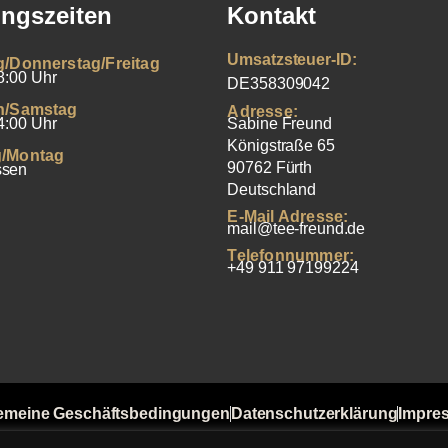
ngszeiten
Kontakt
Umsatzsteuer-ID:
g/Donnerstag/Freitag
8:00 Uhr
DE358309042
h/Samstag
Adresse:
4:00 Uhr
Sabine Freund
Königstraße 65
/Montag
90762 Fürth
ssen
Deutschland
E-Mail Adresse:
mail@tee-freund.de
Telefonnummer:
+49 911 97199224
emeine Geschäftsbedingungen
Datenschutzerklärung
Impre
t von Bewertungen
Versandkosten
Widerrufsbelehrung
Zahlu