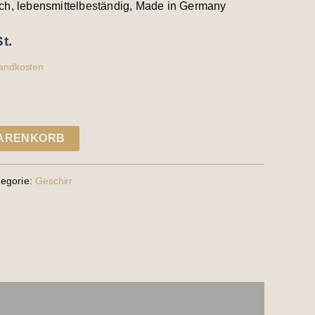
ch, lebensmittelbeständig, Made in Germany
t.
andkosten
WARENKORB
tegorie:
Geschirr