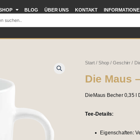
SHOP
BLOG
ÜBER UNS
KONTAKT
INFORMATION
Die
Start
/
Shop
/
Geschirr
/ Di
Maus
Die Maus 
-
Urlaubsmaus
DieMaus Becher 0,35 l 
Menge
Tee-Details:
Eigenschaften: Ve