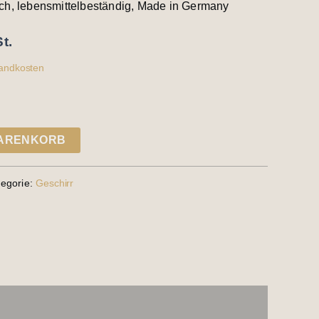
ch, lebensmittelbeständig, Made in Germany
t.
andkosten
WARENKORB
tegorie:
Geschirr