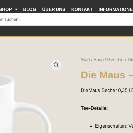
SHOP
BLOG
ÜBER UNS
KONTAKT
INFORMATION
Die
Start
/
Shop
/
Geschirr
/ Di
Maus
Die Maus 
-
Musik
DieMaus Becher 0,35 l
Maus
Menge
Tee-Details:
Eigenschaften: Ve