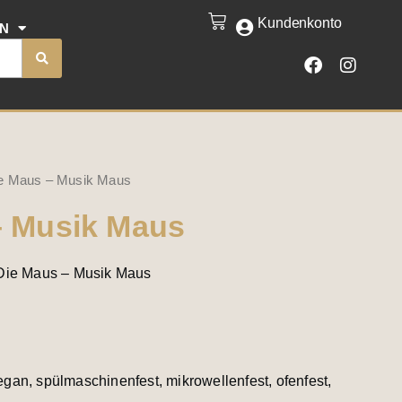
-
Kundenkonto
CART
EN
Musik
F
I
Maus
a
n
c
s
Menge
e
t
b
a
o
g
o
r
k
a
e Maus – Musik Maus
m
– Musik Maus
 Die Maus – Musik Maus
gan, spülmaschinenfest, mikrowellenfest, ofenfest,