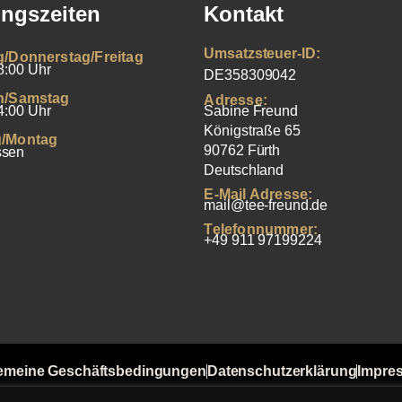
ngszeiten
Kontakt
Umsatzsteuer-ID:
g/Donnerstag/Freitag
8:00 Uhr
DE358309042
h/Samstag
Adresse:
4:00 Uhr
Sabine Freund
Königstraße 65
/Montag
90762 Fürth
ssen
Deutschland
E-Mail Adresse:
mail@tee-freund.de
Telefonnummer:
+49 911 97199224
emeine Geschäftsbedingungen
Datenschutzerklärung
Impre
t von Bewertungen
Versandkosten
Widerrufsbelehrung
Zahlu