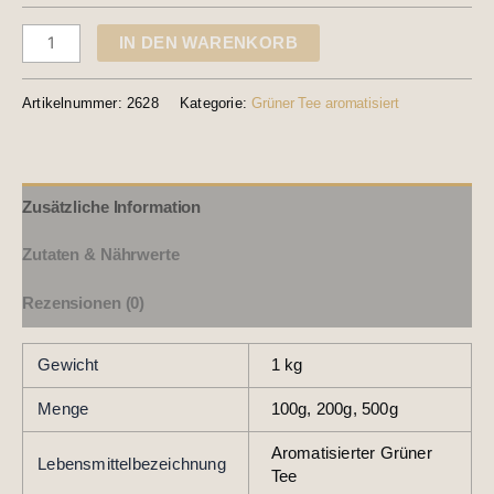
IN DEN WARENKORB
Artikelnummer:
2628
Kategorie:
Grüner Tee aromatisiert
Zusätzliche Information
Zutaten & Nährwerte
Rezensionen (0)
Gewicht
1 kg
Menge
100g, 200g, 500g
Aromatisierter Grüner
Lebensmittelbezeichnung
Tee