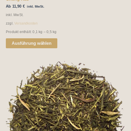
Ab
11,90
€
inkl. MwSt.
inkl. MwSt.
zzgl.
Versandkosten
Produkt enthält: 0,1
kg
– 0,5
kg
Ausführung wählen
Dieses
Produkt
weist
mehrere
Varianten
auf.
Die
Optionen