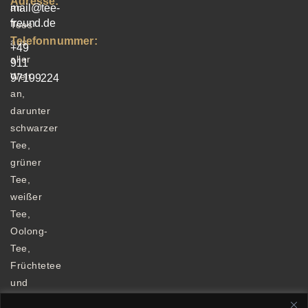
Adresse:
an
mail@tee-
freund.de
Tees
Telefonnummer:
aus
+49
aller
911
Welt
97199224
an,
darunter
schwarzer
Tee,
grüner
Tee,
weißer
Tee,
Oolong-
Tee,
Früchtetee
und
Kräutertee.