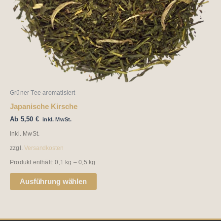
können
auf
der
Produktseite
gewählt
werden
Grüner Tee aromatisiert
Japanische Kirsche
Ab
5,50
€
inkl. MwSt.
inkl. MwSt.
zzgl.
Versandkosten
Produkt enthält: 0,1
kg
– 0,5
kg
Ausführung wählen