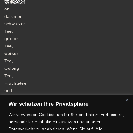
Welt
97199224
an,
darunter
schwarzer
Tee,
grüner
Tee,
weißer
Tee,
Oolong-
Tee,
Früchtetee
und
Kräutertee.
Wir schätzen Ihre Privatsphäre
Wir verwenden Cookies, um Ihr Surferlebnis zu verbessern,
personalisierte Inhalte einzusetzen und unseren
Datenverkehr zu analysieren. Wenn Sie auf „Alle
Allgemeine Geschäftsbedingungen