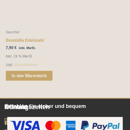
Geschirr
Bombilla Edelstahl
7,90
€
inkl. MwSt.
inkl. 19 % MwSt.
zzgl.
Versandkosten
In den Warenkorb
Öffnungszeiten
Kontakt
Bezahlen Sie sicher und bequem
Dienstag/Donnerstag/Freitag
Umsatzsteuer-
10:00
Tee