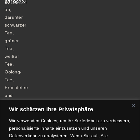
Welt
97199224
an,
darunter
schwarzer
Tee,
grüner
Tee,
weißer
Tee,
Oolong-
Tee,
Früchtetee
und
Kräutertee.
Wir schätzen Ihre Privatsphäre
Wir verwenden Cookies, um Ihr Surferlebnis zu verbessern,
personalisierte Inhalte einzusetzen und unseren
Datenverkehr zu analysieren. Wenn Sie auf „Alle
Allgemeine Geschäftsbedingungen