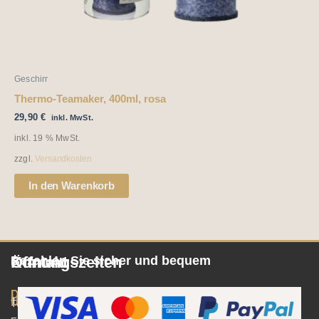
Geschirr
Thermo-Teamaker, 400ml, rosa
29,90
€
inkl. MwSt.
inkl. 19 % MwSt.
zzgl.
Versandkosten
In den Warenkorb
Öffnungszeiten
Kontakt
Bezahlen Sie sicher und bequem
Dienstag/Donnerstag/Freitag
Umsatzsteuer-
10:00
Tee