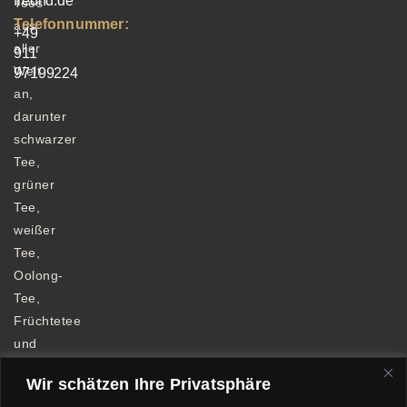
freund.de
Tees
Telefonnummer:
aus
+49
aller
911
Welt
97199224
an,
darunter
schwarzer
Tee,
grüner
Tee,
weißer
Tee,
Oolong-
Tee,
Früchtetee
und
Kräutertee.
Wir schätzen Ihre Privatsphäre