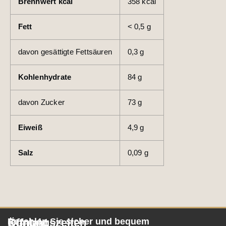
Brennwert kcal
358
kcal
Fett
< 0,5
g
davon
gesättigte Fettsäuren
0,3
g
Kohlenhydrate
84
g
davon
Zucker
73
g
Eiweiß
4,9
g
Salz
0,09
g
Öffnungszeiten
Kontakt
Bezahlen Sie sicher und bequem