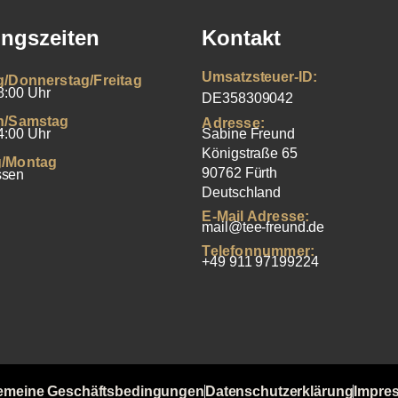
ngszeiten
Kontakt
Umsatzsteuer-ID:
g/Donnerstag/Freitag
8:00 Uhr
DE358309042
h/Samstag
Adresse:
4:00 Uhr
Sabine Freund
Königstraße 65
/Montag
90762 Fürth
ssen
Deutschland
E-Mail Adresse:
mail@tee-freund.de
Telefonnummer:
+49 911 97199224
emeine Geschäftsbedingungen
Datenschutzerklärung
Impre