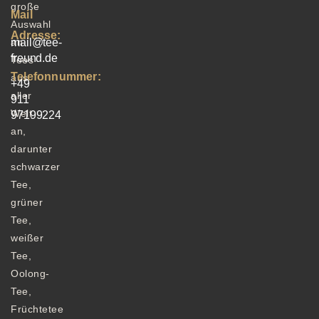
große
Mail
Auswahl
Adresse:
an
mail@tee-
freund.de
Tees
Telefonnummer:
aus
+49
aller
911
Welt
97199224
an,
darunter
schwarzer
Tee,
grüner
Tee,
weißer
Tee,
Oolong-
Tee,
Früchtetee