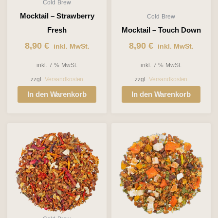
Cold Brew
Mocktail – Strawberry
Cold Brew
Fresh
Mocktail – Touch Down
8,90
€
8,90
€
inkl. MwSt.
inkl. MwSt.
inkl. 7 % MwSt.
inkl. 7 % MwSt.
zzgl.
Versandkosten
zzgl.
Versandkosten
In den Warenkorb
In den Warenkorb