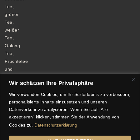
Tee,
grüner
Tee,
weißer
Tee,
Oolong-
Tee,
Früchtetee
und
Kräutertee.
Wir schätzen Ihre Privatsphäre
Wir verwenden Cookies, um Ihr Surferlebnis zu verbessern,
personalisierte Inhalte einzusetzen und unseren
Datenverkehr zu analysieren. Wenn Sie auf „Alle
Allgemeine Geschäftsbedingungen
akzeptieren" klicken, stimmen Sie der Anwendung von
Datenschutzerklärung
Impressum
Cookies zu.
Datenschutzerklärung
Echtheit von Bewertungen
Versandkosten
Widerrufsbelehrung
Zahlungsarten