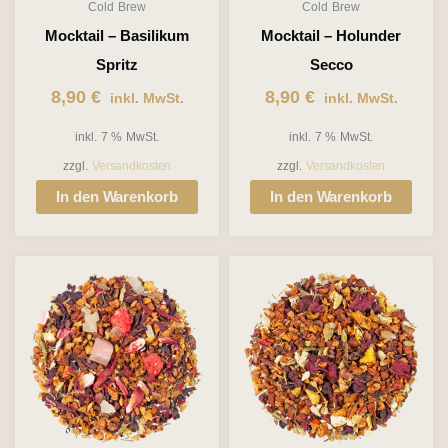
Cold Brew
Cold Brew
Mocktail – Basilikum
Mocktail – Holunder
Spritz
Secco
8,90
€
8,90
€
inkl. MwSt.
inkl. MwSt.
inkl. 7 % MwSt.
inkl. 7 % MwSt.
zzgl.
Versandkosten
zzgl.
Versandkosten
In den Warenkorb
In den Warenkorb