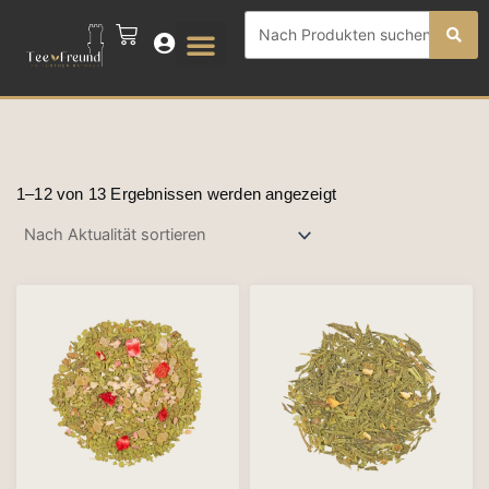
Zum
Search
CART
Inhalt
...
springen
Nach
Aktualität
1–12 von 13 Ergebnissen werden angezeigt
sortiert