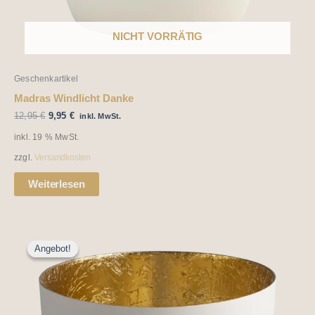
NICHT VORRÄTIG
Geschenkartikel
Madras Windlicht Danke
12,95
€
9,95
€
inkl. MwSt.
inkl. 19 % MwSt.
zzgl.
Versandkosten
Weiterlesen
Ursprünglicher
Aktueller
Preis
Preis
Angebot!
Angebot!
war:
ist:
12,95 €
9,95 €.