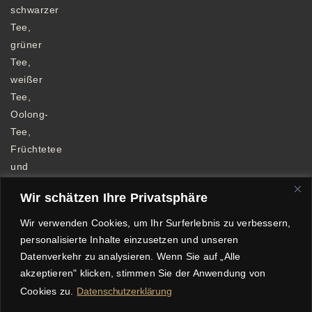
schwarzer
Tee,
grüner
Tee,
weißer
Tee,
Oolong-
Tee,
Früchtetee
und
Kräutertee.
Wir schätzen Ihre Privatsphäre
Wir verwenden Cookies, um Ihr Surferlebnis zu verbessern,
personalisierte Inhalte einzusetzen und unseren
Datenverkehr zu analysieren. Wenn Sie auf „Alle
Allgemeine Geschäftsbedingungen
akzeptieren" klicken, stimmen Sie der Anwendung von
Datenschutzerklärung
Impressum
Cookies zu.
Datenschutzerklärung
Echtheit von Bewertungen
Versandkosten