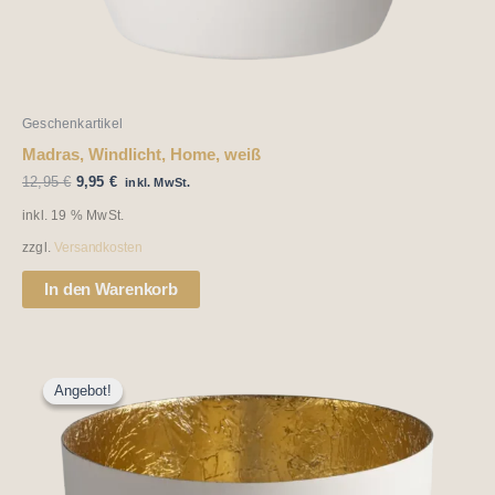
Geschenkartikel
Madras, Windlicht, Home, weiß
12,95
€
9,95
€
inkl. MwSt.
inkl. 19 % MwSt.
zzgl.
Versandkosten
In den Warenkorb
Ursprünglicher
Aktueller
Preis
Preis
Angebot!
Angebot!
war:
ist:
12,95 €
9,95 €.