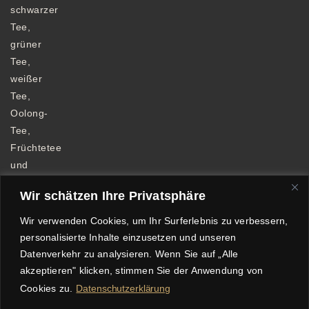
schwarzer
Tee,
grüner
Tee,
weißer
Tee,
Oolong-
Tee,
Früchtetee
und
Kräutertee.
Wir schätzen Ihre Privatsphäre
Wir verwenden Cookies, um Ihr Surferlebnis zu verbessern,
personalisierte Inhalte einzusetzen und unseren
Datenverkehr zu analysieren. Wenn Sie auf „Alle
Allgemeine Geschäftsbedingungen
akzeptieren" klicken, stimmen Sie der Anwendung von
Datenschutzerklärung
Impressum
Cookies zu.
Datenschutzerklärung
Echtheit von Bewertungen
Versandkosten