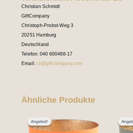
Christian Schmidt
GiftCompany
Christoph-Probst-Weg 3
20251 Hamburg
Deutschland
Telefon: 040 600488-17
Email:
cs@gift-company.com
Ähnliche Produkte
Ursprünglicher
Aktueller
Preis
Preis
Angebot!
Angebot!
Angeb
Angeb
war:
ist:
12,95 €
9,95 €.