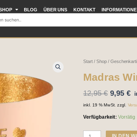
war:
ist
SHOP
BLOG
ÜBER UNS
KONTAKT
INFORMATION
12,95 €
9,
Ursprün
A
Madras
Start
/
Shop
/
Geschenkarti
Preis
P
Windlicht
Madras Win
war:
is
Beste
12,95 €
9,
Freundin
12,95
€
9,95
€
i
Menge
inkl. 19 % MwSt.
zzgl.
Vers
Verfügbarkeit:
Vorrätig
IN DEN 