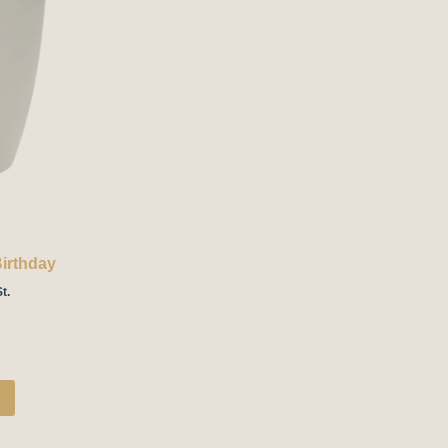
irthday
t.