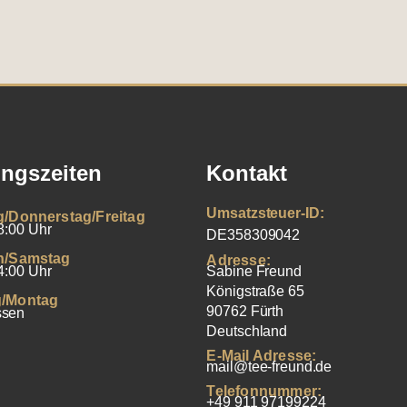
ngszeiten
Kontakt
Umsatzsteuer-ID:
g/Donnerstag/Freitag
8:00 Uhr
DE358309042
h/Samstag
Adresse:
4:00 Uhr
Sabine Freund
Königstraße 65
/Montag
90762 Fürth
ssen
Deutschland
E-Mail Adresse:
mail@tee-freund.de
Telefonnummer:
+49 911 97199224