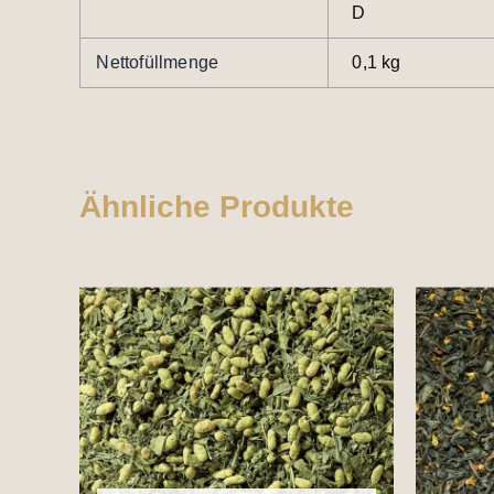
D
Nettofüllmenge
0,1 kg
Ähnliche Produkte