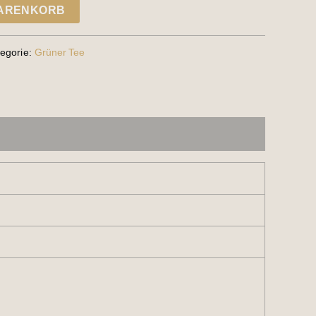
WARENKORB
egorie:
Grüner Tee