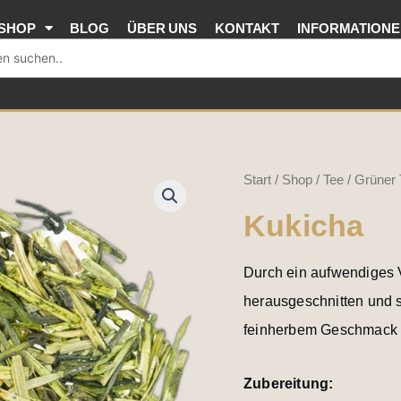
SHOP
BLOG
ÜBER UNS
KONTAKT
INFORMATION
Kukicha
Start
/
Shop
/
Tee
/
Grüner 
Menge
Kukicha
Durch ein aufwendiges 
herausgeschnitten und 
feinherbem Geschmack 
Zubereitung: