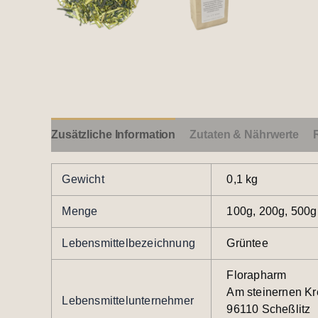
Zusätzliche Information
Zutaten & Nährwerte
Gewicht
0,1 kg
Menge
100g, 200g, 500g
Lebensmittelbezeichnung
Grüntee
Florapharm
Am steinernen Kr
Lebensmittelunternehmer
96110 Scheßlitz