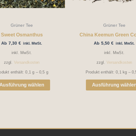
Optionen
können
auf
Grüner Tee
Grüner Tee
der
Sweet Osmanthus
China Keemun Green C
Ab
7,30
€
Ab
5,50
€
Produktseite
inkl. MwSt.
inkl. MwSt.
inkl. MwSt.
inkl. MwSt.
gewählt
zzgl.
Versandkosten
zzgl.
Versandkosten
werden
odukt enthält: 0,1
g
– 0,5
g
Produkt enthält: 0,1
kg
– 0
Ausführung wählen
Ausführung wähle