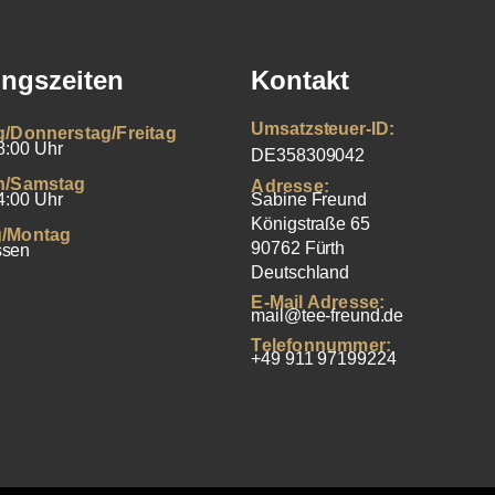
ngszeiten
Kontakt
Umsatzsteuer-ID:
g/Donnerstag/Freitag
8:00 Uhr
DE358309042
h/Samstag
Adresse:
4:00 Uhr
Sabine Freund
Königstraße 65
/Montag
90762 Fürth
ssen
Deutschland
E-Mail Adresse:
mail@tee-freund.de
Telefonnummer:
+49 911 97199224