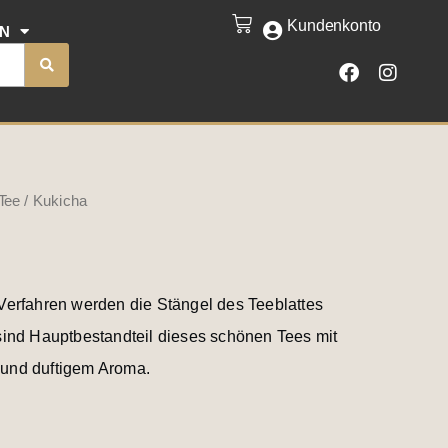
Kundenkonto
CART
EN
F
I
a
n
c
s
e
t
b
a
o
g
o
r
k
a
Tee
/ Kukicha
m
Verfahren werden die Stängel des Teeblattes
sind Hauptbestandteil dieses schönen Tees mit
und duftigem Aroma.