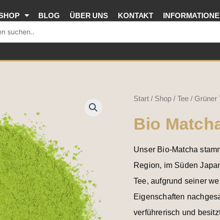
SHOP
BLOG
ÜBER UNS
KONTAKT
INFORMATION
Bio
Start
/
Shop
/
Tee
/
Grüner 
Matcha
Bio Match
Wazuka
Premium
Unser Bio-Matcha stamm
Menge
Region, im Süden Japan
Tee, aufgrund seiner wer
Eigenschaften nachgesa
verführerisch und besit