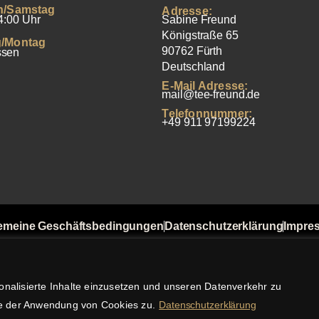
h/Samstag
Adresse:
4:00 Uhr
Sabine Freund
Königstraße 65
/Montag
90762 Fürth
ssen
Deutschland
E-Mail Adresse:
mail@tee-freund.de
Telefonnummer:
+49 911 97199224
emeine Geschäftsbedingungen
Datenschutzerklärung
Impre
t von Bewertungen
Versandkosten
Widerrufsbelehrung
Zahlu
© 2025 Tee Freund, Sabine Freund. Alle Rechte vorbehalte
onalisierte Inhalte einzusetzen und unseren Datenverkehr zu
Sie der Anwendung von Cookies zu.
Datenschutzerklärung