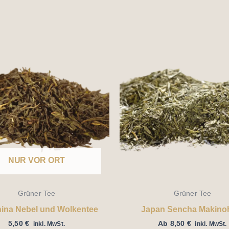
NUR VOR ORT
Grüner Tee
Grüner Tee
hina Nebel und Wolkentee
Japan Sencha Makino
5,50
€
Ab
8,50
€
inkl. MwSt.
inkl. MwSt.