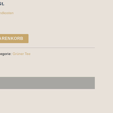
t.
ndkosten
WARENKORB
tegorie:
Grüner Tee