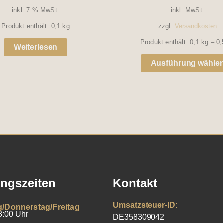
inkl. 7 % MwSt.
inkl. MwSt.
Produkt enthält: 0,1
kg
zzgl.
Versandkosten
Produkt enthält: 0,1
kg
– 0
Weiterlesen
Ausführung wähle
ngszeiten
Kontakt
Umsatzsteuer-ID:
g/Donnerstag/Freitag
8:00 Uhr
DE358309042