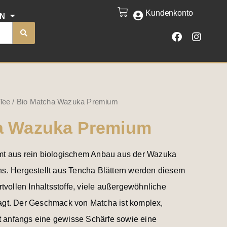
Wazuka
Kundenkonto
CART
EN
Premium
F
I
Menge
a
n
c
s
e
t
b
a
o
g
o
r
k
a
Tee
/ Bio Matcha Wazuka Premium
m
a Wazuka Premium
t aus rein biologischem Anbau aus der Wazuka
s. Hergestellt aus Tencha Blättern werden diesem
tvollen Inhaltsstoffe, viele außergewöhnliche
gt. Der Geschmack von Matcha ist komplex,
zt anfangs eine gewisse Schärfe sowie eine