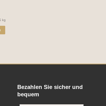
gewählt
werden
,5
kg
n
Bezahlen Sie sicher und
bequem