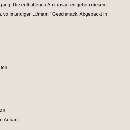
gang. Die enthaltenen Aminosäuren geben diesem
en, vollmundigen „Umami“ Geschmack. Abgepackt in
uten
pan
io Anbau