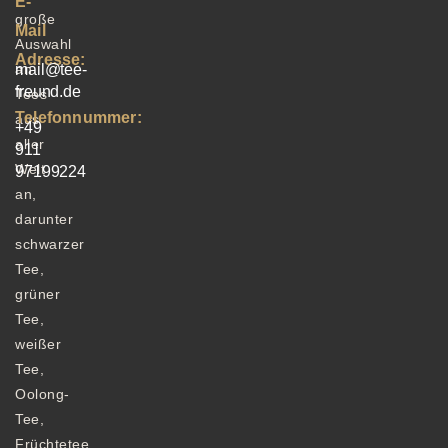
E-
große
Mail
Auswahl
Adresse:
an
mail@tee-
freund.de
Tees
Telefonnummer:
aus
+49
aller
911
Welt
97199224
an,
darunter
schwarzer
Tee,
grüner
Tee,
weißer
Tee,
Oolong-
Tee,
Früchtetee