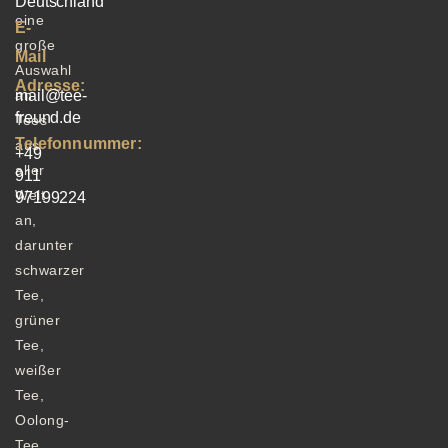
Deutschland
eine
E-
große
Mail
Auswahl
Adresse:
an
mail@tee-
freund.de
Tees
Telefonnummer:
aus
+49
aller
911
Welt
97199224
an,
darunter
schwarzer
Tee,
grüner
Tee,
weißer
Tee,
Oolong-
Tee,