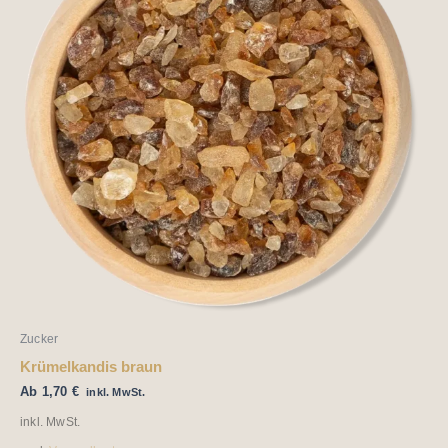
mehrere
Varianten
auf.
Die
Optionen
können
auf
der
Produktseite
gewählt
werden
Zucker
Krümelkandis braun
Ab
1,70
€
inkl. MwSt.
inkl. MwSt.