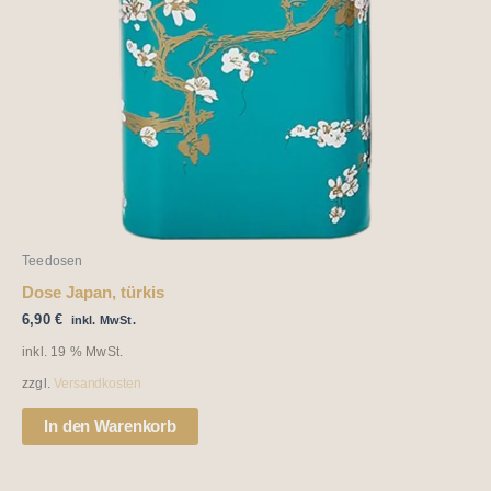
Teedosen
Dose Japan, türkis
6,90
€
inkl. MwSt.
inkl. 19 % MwSt.
zzgl.
Versandkosten
In den Warenkorb