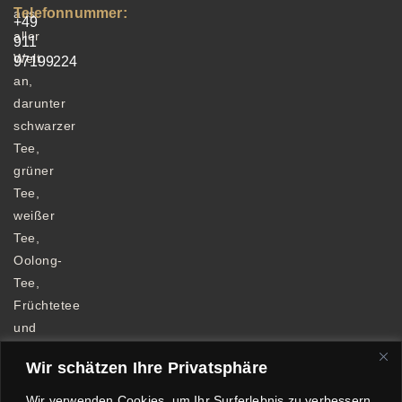
Telefonnummer:
aus
+49
aller
911
Welt
97199224
an,
darunter
schwarzer
Tee,
grüner
Tee,
weißer
Tee,
Oolong-
Tee,
Früchtetee
und
Kräutertee.
Wir schätzen Ihre Privatsphäre
Wir verwenden Cookies, um Ihr Surferlebnis zu verbessern,