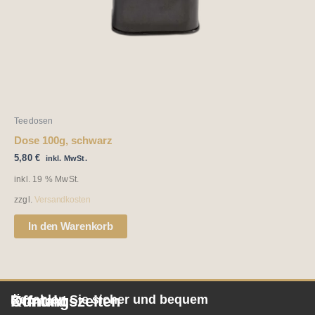
Teedosen
Dose 100g, schwarz
5,80
€
inkl. MwSt.
inkl. 19 % MwSt.
zzgl.
Versandkosten
In den Warenkorb
Öffnungszeiten
Kontakt
Bezahlen Sie sicher und bequem