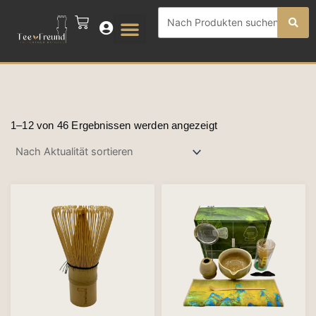
Zum
Search
CART
Inhalt
...
springen
Nach
Aktualität
1–12 von 46 Ergebnissen werden angezeigt
sortiert