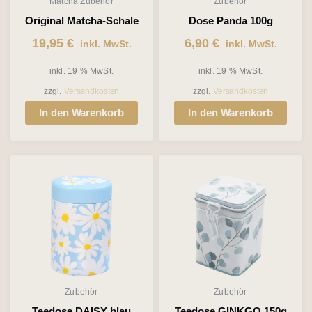
Matcha Zubehör
Zubehör
Original Matcha-Schale
Dose Panda 100g
19,95
€
6,90
€
inkl. MwSt.
inkl. MwSt.
inkl. 19 % MwSt.
inkl. 19 % MwSt.
zzgl.
Versandkosten
zzgl.
Versandkosten
In den Warenkorb
In den Warenkorb
Zubehör
Zubehör
Teedose DAISY blau
Teedose GINKGO 150g