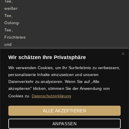
Tee,
weißer
Tee,
Oolong-
Tee,
Früchtetee
und
Kräutertee.
Wir schätzen Ihre Privatsphäre
Wir verwenden Cookies, um Ihr Surferlebnis zu verbessern,
personalisierte Inhalte einzusetzen und unseren
Datenverkehr zu analysieren. Wenn Sie auf „Alle
Allgemeine Geschäftsbedingungen
akzeptieren" klicken, stimmen Sie der Anwendung von
Datenschutzerklärung
Impressum
Cookies zu.
Datenschutzerklärung
Echtheit von Bewertungen
Versandkosten
Widerrufsbelehrung
Zahlungsarten
ALLE AKZEPTIEREN
© 2025 Tee Freund, Sabine Freund. Alle Rechte vorbehalten
ANPASSEN