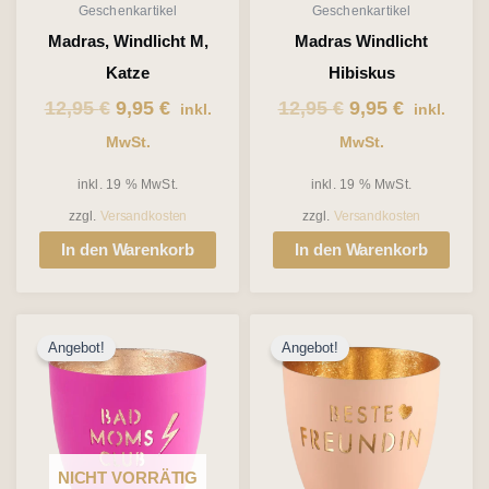
Geschenkartikel
Geschenkartikel
Madras, Windlicht M,
Madras Windlicht
Katze
Hibiskus
12,95
€
9,95
€
12,95
€
9,95
€
inkl.
inkl.
MwSt.
MwSt.
inkl. 19 % MwSt.
inkl. 19 % MwSt.
zzgl.
Versandkosten
zzgl.
Versandkosten
In den Warenkorb
In den Warenkorb
Ursprünglicher
Aktueller
Ursprünglicher
Aktueller
Angebot!
Angebot!
Preis
Preis
Preis
Preis
war:
ist:
war:
ist:
12,95 €
9,95 €.
12,95 €
9,95 €.
NICHT VORRÄTIG