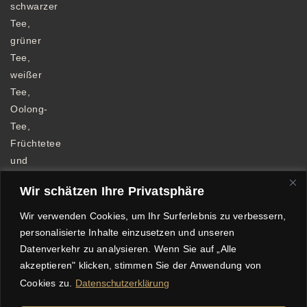
schwarzer
Tee,
grüner
Tee,
weißer
Tee,
Oolong-
Tee,
Früchtetee
und
Kräutertee.
Wir schätzen Ihre Privatsphäre
Wir verwenden Cookies, um Ihr Surferlebnis zu verbessern,
personalisierte Inhalte einzusetzen und unseren
Datenverkehr zu analysieren. Wenn Sie auf „Alle
Allgemeine Geschäftsbedingungen
akzeptieren" klicken, stimmen Sie der Anwendung von
Datenschutzerklärung
Impressum
Cookies zu.
Datenschutzerklärung
Echtheit von Bewertungen
Versandkosten