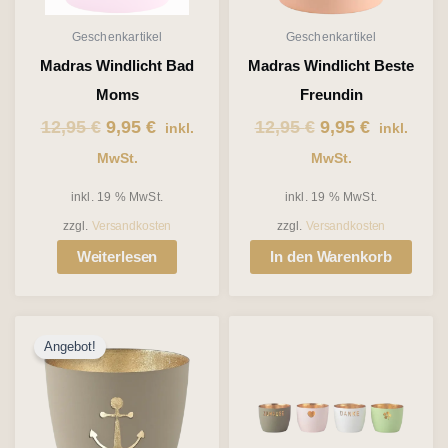
Geschenkartikel
Geschenkartikel
Madras Windlicht Bad
Madras Windlicht Beste
Moms
Freundin
12,95
€
9,95
€
12,95
€
9,95
€
inkl.
inkl.
MwSt.
MwSt.
inkl. 19 % MwSt.
inkl. 19 % MwSt.
zzgl.
Versandkosten
zzgl.
Versandkosten
Weiterlesen
In den Warenkorb
Ursprünglicher
Aktueller
Angebot!
Preis
Preis
war:
ist:
12,95 €
9,95 €.