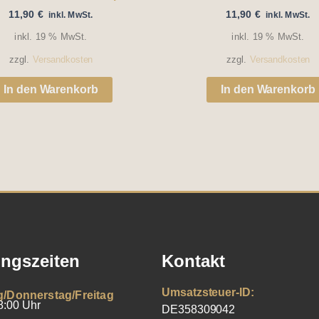
11,90
€
11,90
€
inkl. MwSt.
inkl. MwSt.
inkl. 19 % MwSt.
inkl. 19 % MwSt.
zzgl.
Versandkosten
zzgl.
Versandkosten
In den Warenkorb
In den Warenkorb
ngszeiten
Kontakt
Umsatzsteuer-ID:
g/Donnerstag/Freitag
8:00 Uhr
DE358309042