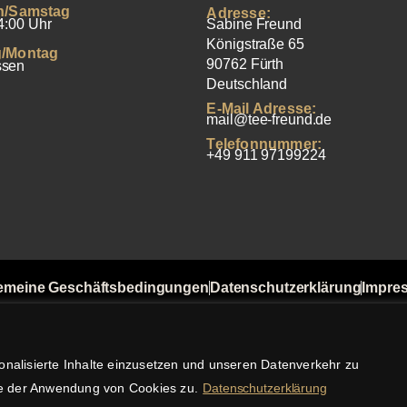
h/Samstag
Adresse:
4:00 Uhr
Sabine Freund
Königstraße 65
/Montag
90762 Fürth
ssen
Deutschland
E-Mail Adresse:
mail@tee-freund.de
Telefonnummer:
+49 911 97199224
emeine Geschäftsbedingungen
Datenschutzerklärung
Impre
t von Bewertungen
Versandkosten
Widerrufsbelehrung
Zahlu
© 2025 Tee Freund, Sabine Freund. Alle Rechte vorbehalte
onalisierte Inhalte einzusetzen und unseren Datenverkehr zu
Sie der Anwendung von Cookies zu.
Datenschutzerklärung