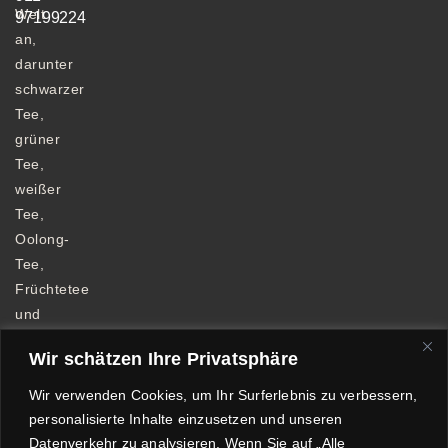
Welt
97199224
an,
darunter
schwarzer
Tee,
grüner
Tee,
weißer
Tee,
Oolong-
Tee,
Früchtetee
und
Kräutertee.
Wir schätzen Ihre Privatsphäre
Wir verwenden Cookies, um Ihr Surferlebnis zu verbessern,
personalisierte Inhalte einzusetzen und unseren
Datenverkehr zu analysieren. Wenn Sie auf „Alle
Allgemeine Geschäftsbedingungen