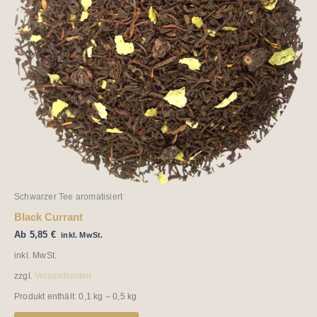
auf.
Die
Optionen
können
auf
der
Produktseite
gewählt
werden
Schwarzer Tee aromatisiert
Black Currant
Ab
5,85
€
inkl. MwSt.
inkl. MwSt.
zzgl.
Versandkosten
Produkt enthält: 0,1
kg
– 0,5
kg