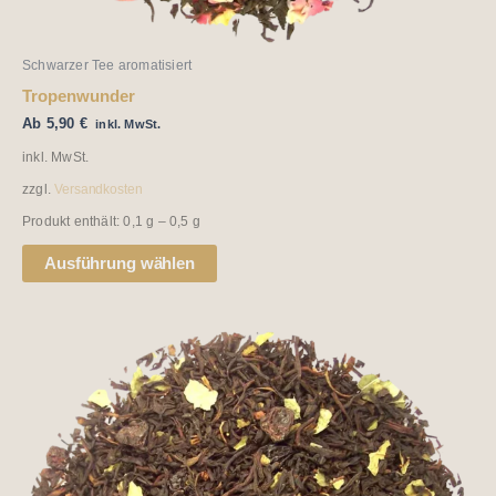
werden
Schwarzer Tee aromatisiert
Tropenwunder
Ab
5,90
€
inkl. MwSt.
inkl. MwSt.
zzgl.
Versandkosten
Produkt enthält: 0,1
g
– 0,5
g
Ausführung wählen
Dieses
Produkt
weist
mehrere
Varianten