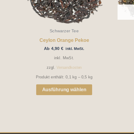
Die
Optionen
können
auf
Schwarzer Tee
der
Ceylon Orange Pekoe
Ab
4,90
€
Produktseite
inkl. MwSt.
inkl. MwSt.
gewählt
zzgl.
Versandkosten
werden
Produkt enthält: 0,1
kg
– 0,5
kg
Ausführung wählen