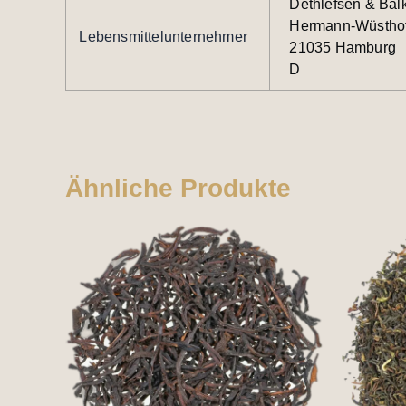
Dethlefsen & Ba
Hermann-Wüsthof
Lebensmittelunternehmer
21035 Hamburg
D
Ähnliche Produkte
Dieses
Produkt
weist
mehrere
Varianten
auf.