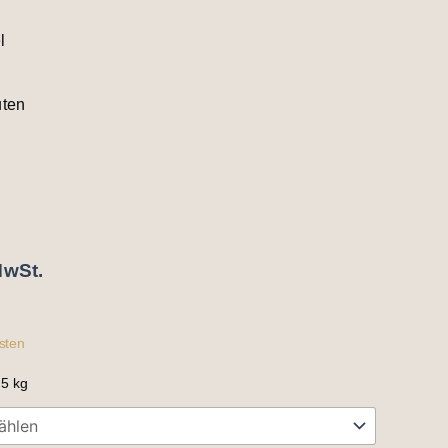
l
uten
MwSt.
sten
,5
kg