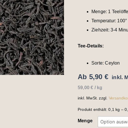
Menge: 1 Teelöffe
Temperatur: 100°
Ziehzeit: 3-4 Min
Tee-Details:
Sorte: Ceylon
Ab
5,90
€
inkl. 
59,00
€
/
kg
inkl. MwSt.
zzgl.
Versandko
Produkt enthält: 0,1
kg
– 0
Menge