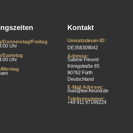
ngszeiten
Kontakt
Umsatzsteuer-ID:
g/Donnerstag/Freitag
8:00 Uhr
DE358309042
h/Samstag
Adresse:
4:00 Uhr
Sabine Freund
Königstraße 65
/Montag
90762 Fürth
ssen
Deutschland
E-Mail Adresse:
mail@tee-freund.de
Telefonnummer:
+49 911 97199224