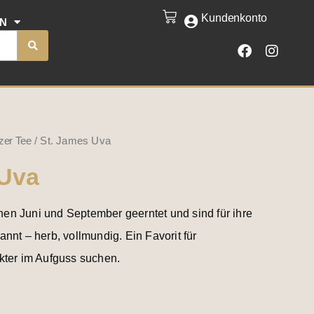
Kundenkonto
CART
EN
F
I
a
n
c
s
e
t
b
a
o
g
o
r
k
a
zer Tee
/ St. James Uva
m
 Uva
en Juni und September geerntet und sind für ihre
nnt – herb, vollmundig. Ein Favorit für
kter im Aufguss suchen.