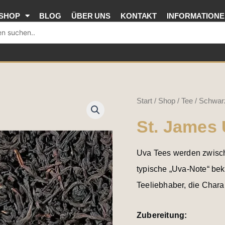
SHOP
BLOG
ÜBER UNS
KONTAKT
INFORMATION
St.
Start
/
Shop
/
Tee
/
Schwar
James
St. James
Uva
Menge
Uva Tees werden zwisch
typische „Uva-Note“ beka
Teeliebhaber, die Chara
Zubereitung: