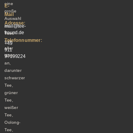
eine
E-
große
Mail
Auswahl
Adresse:
an
mail@tee-
freund.de
Tees
Telefonnummer:
aus
+49
aller
911
Welt
97199224
an,
darunter
schwarzer
Tee,
grüner
Tee,
weißer
Tee,
Oolong-
Tee,