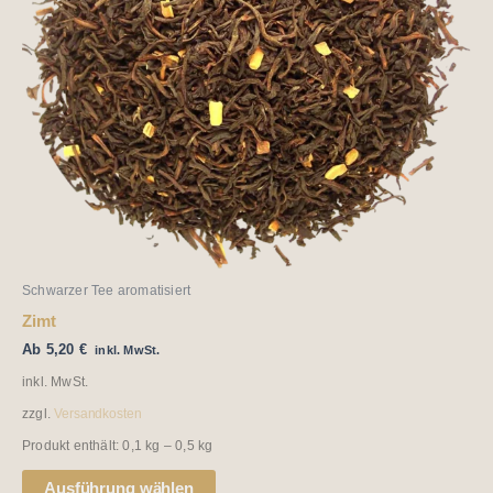
Die
Optionen
können
auf
der
Produktseite
gewählt
werden
Schwarzer Tee aromatisiert
Zimt
Ab
5,20
€
inkl. MwSt.
inkl. MwSt.
zzgl.
Versandkosten
Produkt enthält: 0,1
kg
– 0,5
kg
Ausführung wählen