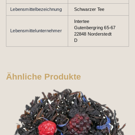
Lebensmittelbezeichnung
Schwarzer Tee
Intertee
Gutenbergring 65-67
Lebensmittelunternehmer
22848 Norderstedt
D
Ähnliche Produkte
Dieses
Produkt
weist
mehrere
Varianten