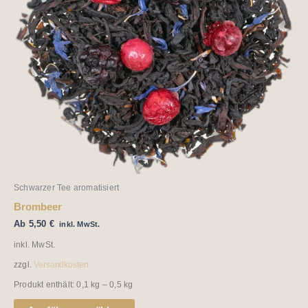
auf.
Die
Optionen
können
auf
der
Produktseite
gewählt
werden
Schwarzer Tee aromatisiert
Brombeer
Ab
5,50
€
inkl. MwSt.
inkl. MwSt.
zzgl.
Versandkosten
Produkt enthält: 0,1
kg
– 0,5
kg