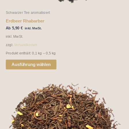
werden
Schwarzer Tee aromatisiert
Erdbeer Rhabarber
Ab
5,90
€
inkl. MwSt.
inkl. MwSt.
zzgl.
Versandkosten
Produkt enthält: 0,1
kg
– 0,5
kg
Ausführung wählen
Dieses
Produkt
weist
mehrere
Varianten
auf.