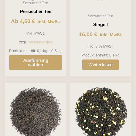
Schwarzer Tee
Optionen
Persischer Tee
Schwarzer Tee
können
Ab
4,50
€
inkl. MwSt.
Singell
auf
inkl. MwSt.
16,00
€
inkl. MwSt.
der
zzgl.
Versandkosten
Produktseite
inkl. 7 % MwSt.
Produkt enthält: 0,1
kg
– 0,5
kg
gewählt
Produkt enthält: 0,1
kg
Ausführung
werden
wählen
Weiterlesen
Dieses
Dieses
Produkt
Produkt
weist
weist
mehrere
mehrere
Varianten
Varianten
auf.
auf.