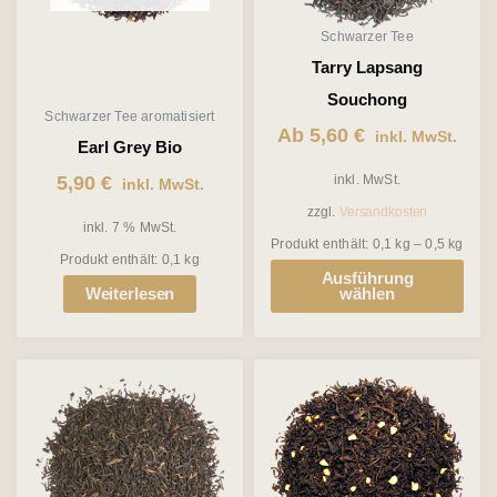
Die
Schwarzer Tee
Optionen
Tarry Lapsang
können
Souchong
Schwarzer Tee aromatisiert
auf
Ab
5,60
€
inkl. MwSt.
Earl Grey Bio
der
5,90
€
inkl. MwSt.
inkl. MwSt.
Produktseite
zzgl.
Versandkosten
gewählt
inkl. 7 % MwSt.
Produkt enthält: 0,1
kg
– 0,5
kg
werden
Produkt enthält: 0,1
kg
Ausführung
Weiterlesen
wählen
Dieses
Dieses
Produkt
Produkt
weist
weist
mehrere
mehrere