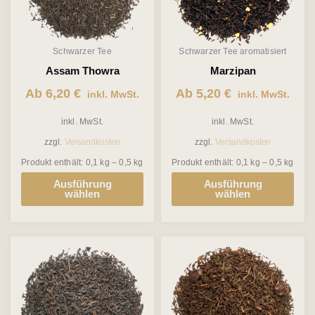
Varianten
Varianten
auf.
auf.
Die
Die
Schwarzer Tee
Schwarzer Tee aromatisiert
Optionen
Optionen
Assam Thowra
Marzipan
können
können
Ab
6,20
€
Ab
5,20
€
inkl. MwSt.
inkl. MwSt.
auf
auf
inkl. MwSt.
inkl. MwSt.
der
der
zzgl.
Versandkosten
zzgl.
Versandkosten
Produktseite
Produktseite
Produkt enthält: 0,1
kg
– 0,5
kg
Produkt enthält: 0,1
kg
– 0,5
kg
gewählt
gewählt
Ausführung
Ausführung
werden
werden
wählen
wählen
Dieses
Produkt
weist
mehrere