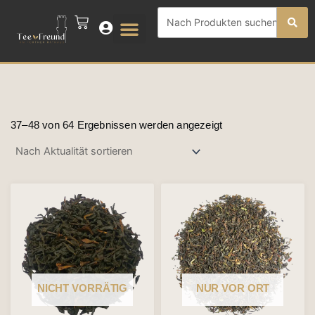
Zum
Search
CART
Inhalt
...
springen
Nach
Aktualität
37–48 von 64 Ergebnissen werden angezeigt
sortiert
Dieses
Produkt
weist
mehrere
Varianten
NICHT VORRÄTIG
NUR VOR ORT
auf.
Die