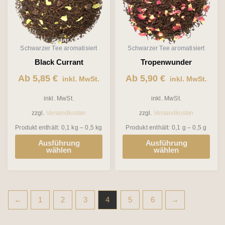
Varianten
Varianten
auf.
auf.
Die
Die
Schwarzer Tee aromatisiert
Schwarzer Tee aromatisiert
Optionen
Optionen
Black Currant
Tropenwunder
können
können
Ab
5,85
€
Ab
5,90
€
inkl. MwSt.
inkl. MwSt.
auf
auf
inkl. MwSt.
inkl. MwSt.
der
der
zzgl.
Versandkosten
zzgl.
Versandkosten
Produktseite
Produktseite
Produkt enthält: 0,1
kg
– 0,5
kg
Produkt enthält: 0,1
g
– 0,5
g
gewählt
gewählt
Ausführung
Ausführung
werden
werden
wählen
wählen
←
1
2
3
4
5
6
→