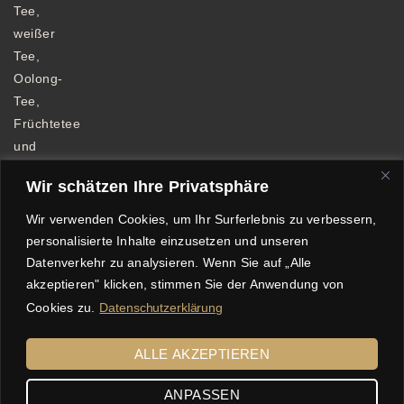
Tee,
weißer
Tee,
Oolong-
Tee,
Früchtetee
und
Kräutertee.
Wir schätzen Ihre Privatsphäre
Wir verwenden Cookies, um Ihr Surferlebnis zu verbessern,
personalisierte Inhalte einzusetzen und unseren
Datenverkehr zu analysieren. Wenn Sie auf „Alle
Allgemeine Geschäftsbedingungen
akzeptieren" klicken, stimmen Sie der Anwendung von
Datenschutzerklärung
Impressum
Cookies zu.
Datenschutzerklärung
Echtheit von Bewertungen
Versandkosten
Widerrufsbelehrung
Zahlungsarten
ALLE AKZEPTIEREN
© 2025 Tee Freund, Sabine Freund. Alle Rechte vorbehalten
ANPASSEN