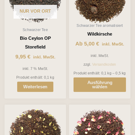
Varianten
NUR VOR ORT
auf.
Die
Schwarzer Tee aromatisiert
Schwarzer Tee
Optionen
Wildkirsche
Bio Ceylon OP
können
Ab
5,00
€
inkl. MwSt.
Storefield
auf
9,95
€
inkl. MwSt.
inkl. MwSt.
der
zzgl.
Versandkosten
Produktseite
inkl. 7 % MwSt.
Produkt enthält: 0,1
kg
– 0,5
kg
gewählt
Produkt enthält: 0,1
kg
Ausführung
werden
Weiterlesen
wählen
Dieses
Dieses
Produkt
Produkt
weist
weist
mehrere
mehrere