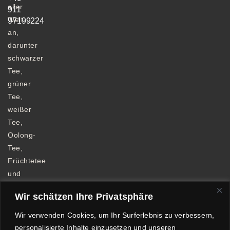
aller
911
Welt
97199224
an,
darunter
schwarzer
Tee,
grüner
Tee,
weißer
Tee,
Oolong-
Tee,
Früchtetee
und
Kräutertee.
Wir schätzen Ihre Privatsphäre
Wir verwenden Cookies, um Ihr Surferlebnis zu verbessern,
personalisierte Inhalte einzusetzen und unseren