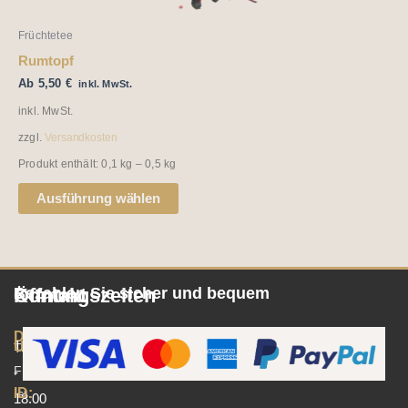
werden
Früchtetee
Rumtopf
Ab
5,50
€
inkl. MwSt.
inkl. MwSt.
zzgl.
Versandkosten
Produkt enthält: 0,1
kg
– 0,5
kg
Ausführung wählen
Öffnungszeiten
Kontakt
Bezahlen Sie sicher und bequem
Dienstag/Donnerstag/Freitag
Umsatzsteuer-
10:00
Tee
Freund
-
ID:
ist
18:00