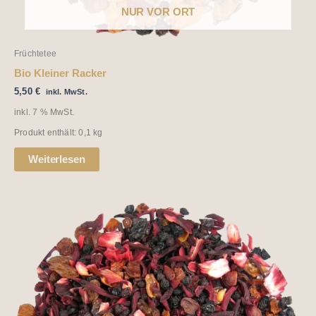
NUR VOR ORT
Früchtetee
Bio Kleiner Racker
5,50
€
inkl. MwSt.
inkl. 7 % MwSt.
Produkt enthält: 0,1
kg
Weiterlesen
Dieses
Produkt
weist
mehrere
Varianten
auf.