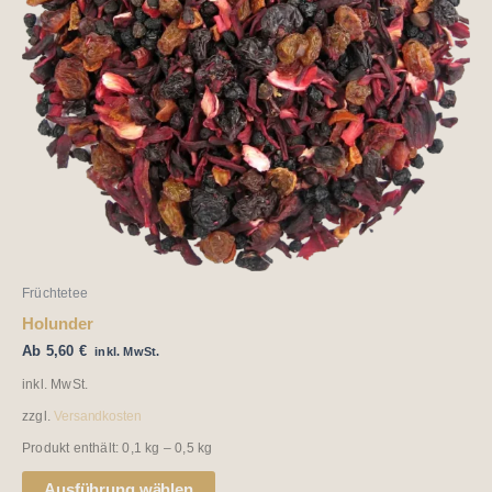
Die
Optionen
können
auf
der
Produktseite
gewählt
werden
Früchtetee
Holunder
Ab
5,60
€
inkl. MwSt.
inkl. MwSt.
zzgl.
Versandkosten
Produkt enthält: 0,1
kg
– 0,5
kg
Ausführung wählen