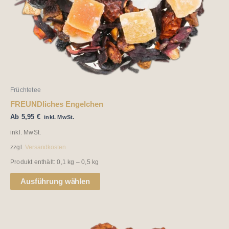
auf
der
Produktseite
gewählt
werden
Früchtetee
FREUNDliches Engelchen
Ab
5,95
€
inkl. MwSt.
inkl. MwSt.
zzgl.
Versandkosten
Produkt enthält: 0,1
kg
– 0,5
kg
Ausführung wählen
Dieses