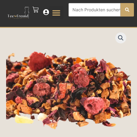
Zum
Search
CART
Inhalt
...
springen
Gute
Laune
Menge