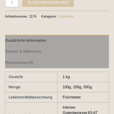
IN DEN WARENKORB
Artikelnummer:
1176
Kategorie:
Früchtetee
Zusätzliche Information
Zutaten & Nährwerte
Rezensionen (0)
Gewicht
1 kg
Menge
100g, 200g, 500g
Lebensmittelbezeichnung
Früchtetee
Intertee
Gutenbergring 65-67