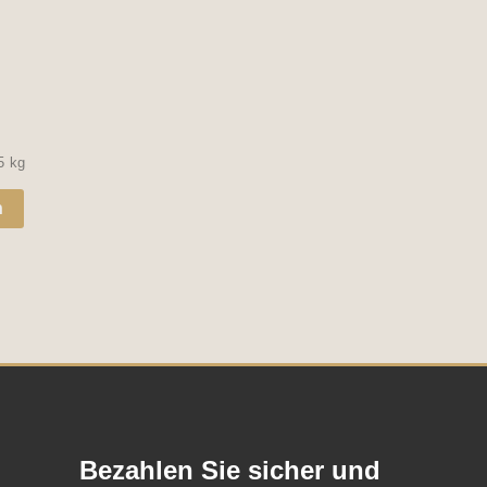
der
Produktseite
gewählt
werden
,5
kg
n
Bezahlen Sie sicher und