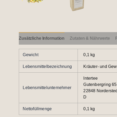
Zusätzliche Information
Zutaten & Nährwerte
Gewicht
0,1 kg
Lebensmittelbezeichnung
Kräuter- und Gew
Intertee
Gutenbergring 65
Lebensmittelunternehmer
22848 Nordersted
D
Nettofüllmenge
0,1 kg