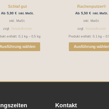
der
Schlaf gut
Rachenputzer®
Ab
5,90
€
Ab
5,50
€
Produktseite
inkl. MwSt.
inkl. MwSt.
inkl. MwSt.
inkl. MwSt.
gewählt
zzgl.
Versandkosten
zzgl.
Versandkosten
werden
dukt enthält: 0,1
kg
– 0,5
kg
Produkt enthält: 0,1
kg
– 0
Ausführung wählen
Ausführung wähle
ngszeiten
Kontakt