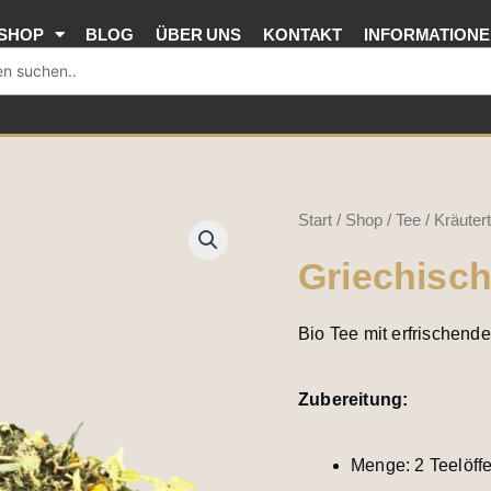
SHOP
BLOG
ÜBER UNS
KONTAKT
INFORMATION
Start
/
Shop
/
Tee
/
Kräuter
Griechisc
Bio Tee mit erfrischend
Zubereitung:
Menge: 2 Teelöffe