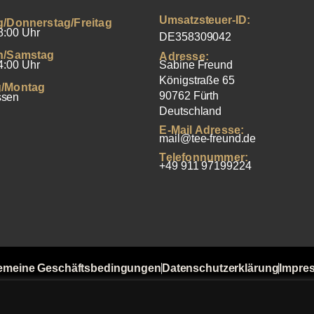
Umsatzsteuer-ID:
g/Donnerstag/Freitag
8:00 Uhr
DE358309042
h/Samstag
Adresse:
4:00 Uhr
Sabine Freund
Königstraße 65
/Montag
90762 Fürth
ssen
Deutschland
E-Mail Adresse:
mail@tee-freund.de
Telefonnummer:
+49 911 97199224
emeine Geschäftsbedingungen
Datenschutzerklärung
Impre
t von Bewertungen
Versandkosten
Widerrufsbelehrung
Zahlu