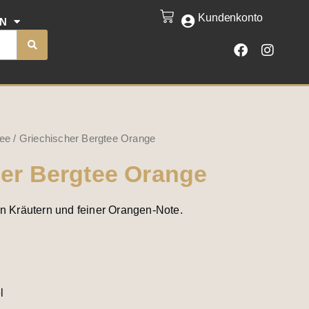
Kundenkonto
CART
EN
F
I
a
n
c
s
e
t
b
a
o
g
o
r
k
a
tee
/ Griechischer Bergtee Orange
m
her Bergtee Orange
en Kräutern und feiner Orangen-Note.
l