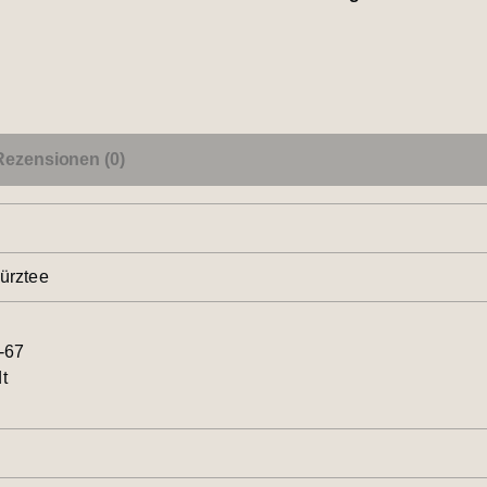
Rezensionen (0)
ürztee
-67
t