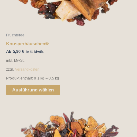
Produktseite
gewählt
werden
Früchtetee
Knusperhäuschen®
Ab
5,90
€
inkl. MwSt.
inkl. MwSt.
zzgl.
Versandkosten
Produkt enthält: 0,1
kg
– 0,5
kg
Ausführung wählen
Dieses
Produkt
weist