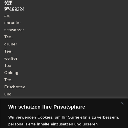
aller
911
Welt
97199224
an,
darunter
schwarzer
Tee,
grüner
Tee,
weißer
Tee,
Oolong-
Tee,
Früchtetee
und
Kräutertee.
Wir schätzen Ihre Privatsphäre
Wir verwenden Cookies, um Ihr Surferlebnis zu verbessern,
personalisierte Inhalte einzusetzen und unseren