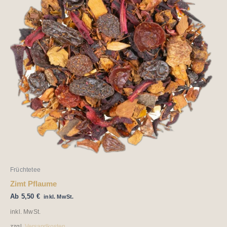
mehrere
Varianten
auf.
Die
Optionen
können
auf
der
Produktseite
gewählt
werden
Früchtetee
Zimt Pflaume
Ab
5,50
€
inkl. MwSt.
inkl. MwSt.
zzgl.
Versandkosten