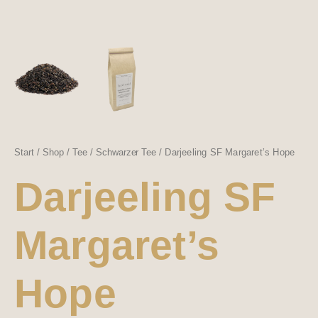
Start
/
Shop
/
Tee
/
Schwarzer Tee
/ Darjeeling SF Margaret’s Hope
Darjeeling SF
Margaret’s
Hope