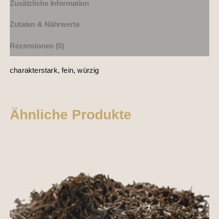
Zusätzliche Information
Zutaten & Nährwerte
Rezensionen (0)
charakterstark, fein, würzig
Ähnliche Produkte
Dieses
Produkt
weist
mehrere
Varianten
auf.