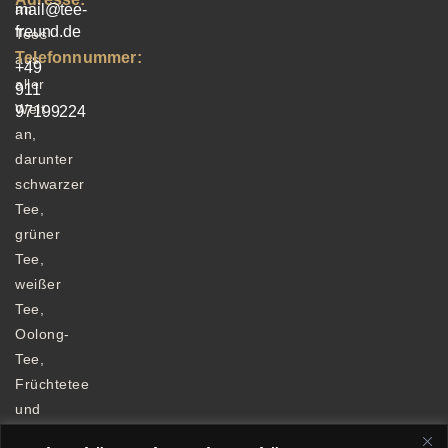
an
mail@tee-
freund.de
Tees
Telefonnummer:
aus
+49
aller
911
Welt
97199224
an,
darunter
schwarzer
Tee,
grüner
Tee,
weißer
Tee,
Oolong-
Tee,
Früchtetee
und
Kräutertee.