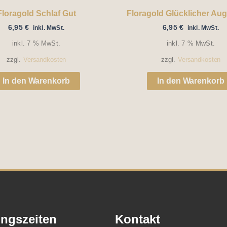
Floragold Schlaf Gut
Floragold Glücklicher Aug
6,95
€
6,95
€
inkl. MwSt.
inkl. MwSt.
inkl. 7 % MwSt.
inkl. 7 % MwSt.
zzgl.
Versandkosten
zzgl.
Versandkosten
In den Warenkorb
In den Warenkorb
ngszeiten
Kontakt