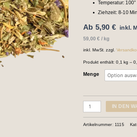
Temperatur: 100°
Ziehzeit: 8-10 Mi
Ab
5,90
€
inkl. 
59,00
€
/
kg
inkl. MwSt.
zzgl.
Versandko
Produkt enthält: 0,1
kg
– 0
Menge
IN DEN 
Artikelnummer:
1115
Kat