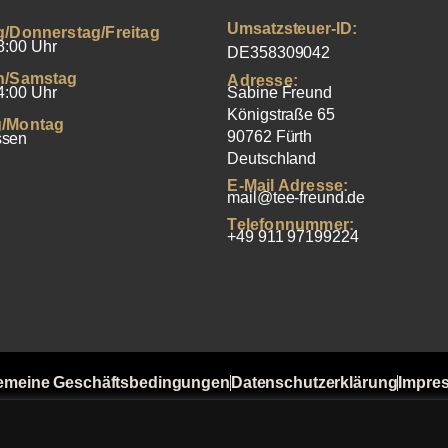
Umsatzsteuer-ID:
g/Donnerstag/Freitag
8:00 Uhr
DE358309042
h/Samstag
Adresse:
4:00 Uhr
Sabine Freund
Königstraße 65
/Montag
90762 Fürth
ssen
Deutschland
E-Mail Adresse:
mail@tee-freund.de
Telefonnummer:
+49 911 97199224
emeine Geschäftsbedingungen
Datenschutzerklärung
Impre
t von Bewertungen
Versandkosten
Widerrufsbelehrung
Zahlu