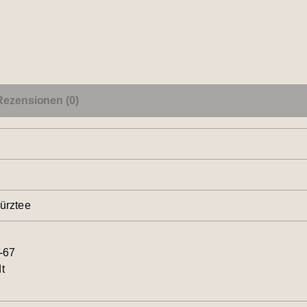
Rezensionen (0)
ürztee
-67
t