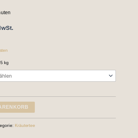
nuten
MwSt.
sten
,5
kg
WARENKORB
egorie:
Kräutertee