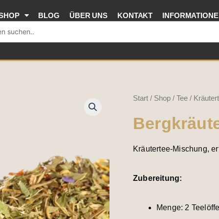
SHOP
BLOG
ÜBER UNS
KONTAKT
INFORMATION
Bergkräutertee
Start
/
Shop
/
Tee
/
Kräuter
Menge
Bergkräute
Kräutertee-Mischung, e
Zubereitung:
Menge: 2 Teelöffe