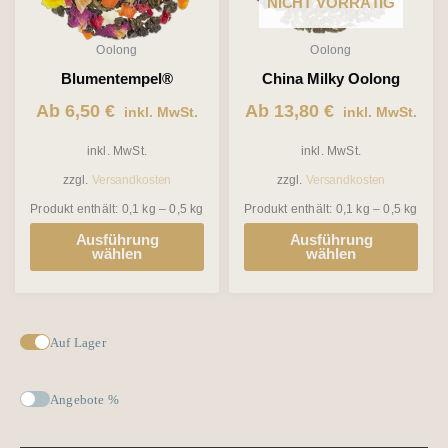
NICHT VORRÄTIG
auf.
auf.
Die
Die
Oolong
Oolong
Optionen
Optionen
Blumentempel®
China Milky Oolong
können
können
Ab
6,50
€
Ab
13,80
€
inkl. MwSt.
inkl. MwSt.
auf
auf
inkl. MwSt.
inkl. MwSt.
der
der
zzgl.
Versandkosten
zzgl.
Versandkosten
Produktseite
Produktseite
Produkt enthält: 0,1
kg
– 0,5
kg
Produkt enthält: 0,1
kg
– 0,5
kg
gewählt
gewählt
Ausführung
Ausführung
werden
werden
wählen
wählen
Auf Lager
Angebote %