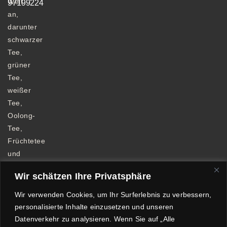
Welt
97199224
an,
darunter
schwarzer
Tee,
grüner
Tee,
weißer
Tee,
Oolong-
Tee,
Früchtetee
und
Kräutertee.
Wir schätzen Ihre Privatsphäre
Wir verwenden Cookies, um Ihr Surferlebnis zu verbessern,
personalisierte Inhalte einzusetzen und unseren
Datenverkehr zu analysieren. Wenn Sie auf „Alle
Allgemeine Geschäftsbedingungen