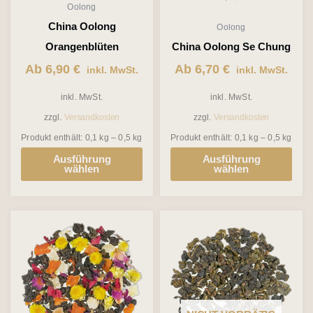
Oolong
Optionen
Optionen
China Oolong
Oolong
können
können
Orangenblüten
China Oolong Se Chung
auf
auf
Ab
6,90
€
Ab
6,70
€
inkl. MwSt.
inkl. MwSt.
der
der
inkl. MwSt.
inkl. MwSt.
Produktseite
Produktseite
zzgl.
Versandkosten
zzgl.
Versandkosten
gewählt
gewählt
Produkt enthält: 0,1
kg
– 0,5
kg
Produkt enthält: 0,1
kg
– 0,5
kg
werden
werden
Ausführung
Ausführung
wählen
wählen
Dieses
Dieses
Produkt
Produkt
weist
weist
mehrere
mehrere
Varianten
Varianten